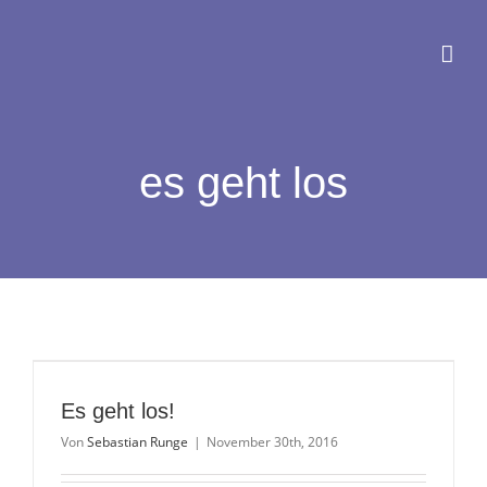
Zum
Inhalt
springen
es geht los
Es geht los!
Von
Sebastian Runge
|
November 30th, 2016