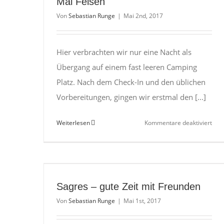
Mal Felsen
Von
Sebastian Runge
|
Mai 2nd, 2017
Hier verbrachten wir nur eine Nacht als
Übergang auf einem fast leeren Camping
Platz. Nach dem Check-In und den üblichen
Vorbereitungen, gingen wir erstmal den [...]
für
Weiterlesen
Kommentare deaktiviert
Vila
Nov
Milf
–
ein
Sagres – gute Zeit mit Freunden
letz
Von
Sebastian Runge
|
Mai 1st, 2017
Mal
Fels