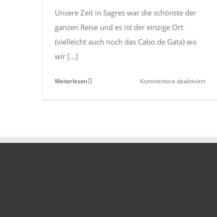
Unsere Zeit in Sagres war die schönste der
ganzen Reise und es ist der einzige Ort
(vielleicht auch noch das Cabo de Gata) wo
wir [...]
für
Weiterlesen
Kommentare deaktiviert
Sag
–
gut
Zeit
mit
Fre