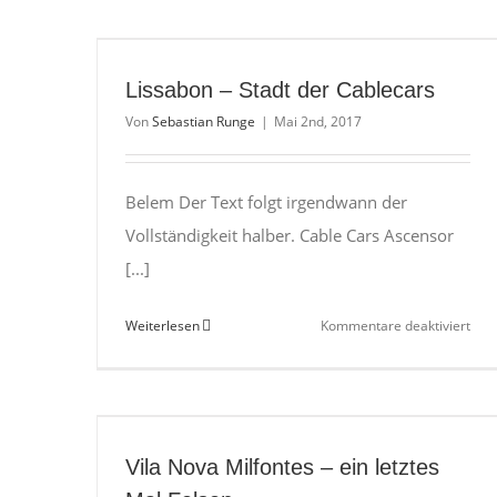
Lissabon – Stadt der Cablecars
Von
Sebastian Runge
|
Mai 2nd, 2017
Belem Der Text folgt irgendwann der
Vollständigkeit halber. Cable Cars Ascensor
[...]
für
Weiterlesen
Kommentare deaktiviert
Liss
–
Stad
der
Cab
Vila Nova Milfontes – ein letztes