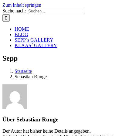
Zum Inhalt springen
Suche nach:
HOME
BLOG
SEPP`s GALLERY
KLAAS´ GALLERY
Sepp
Startseite
Sebastian Runge
Über
Sebastian Runge
Der Autor hat bisher keine Details angegeben.