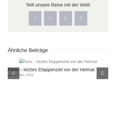
Teilt unsere Reise mit der Welt!
Facebook
X
Pinterest
Vk
Ähnliche Beiträge
Paris – letztes Etappenziel vor der Heimat
Sa
Januar 18th, 2018
Pl
Jan