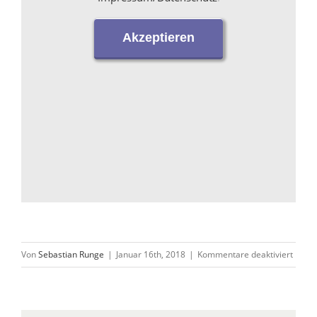
Akzeptieren
für
Von
Sebastian Runge
|
Januar 16th, 2018
|
Kommentare deaktiviert
Burgo
–
Stippv