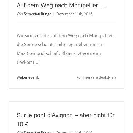
Auf dem Weg nach Montpellier …
Von
Sebastian Runge
|
Dezember 11th, 2016
Wir sind gerade auf dem Weg nach Montpellier -
die Sonne scheint. Thilo liegt neben mir im
MaxiCosi und schläft. Klaas sitzt vorne im
Cockpit [...]
für
Weiterlesen
Kommentare deaktiviert
Auf
dem
Weg
nach
Montpelli
Sur le pont d’Avignon – aber nicht für
…
10 €
Von
Sebastian Runge
|
Dezember 11th, 2016