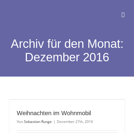
Zum
Inhalt
springen
Archiv für den Monat:
Dezember 2016
Weihnachten im Wohnmobil
Von
Sebastian Runge
|
Dezember 27th, 2016