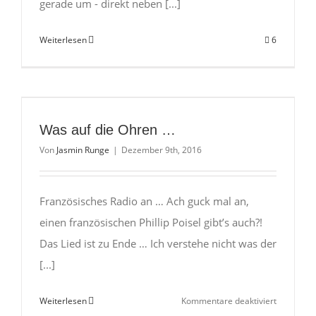
gerade um - direkt neben [...]
Weiterlesen
6
Was auf die Ohren …
Von
Jasmin Runge
|
Dezember 9th, 2016
Französisches Radio an … Ach guck mal an,
einen französischen Phillip Poisel gibt’s auch?!
Das Lied ist zu Ende … Ich verstehe nicht was der
[...]
für
Weiterlesen
Kommentare deaktiviert