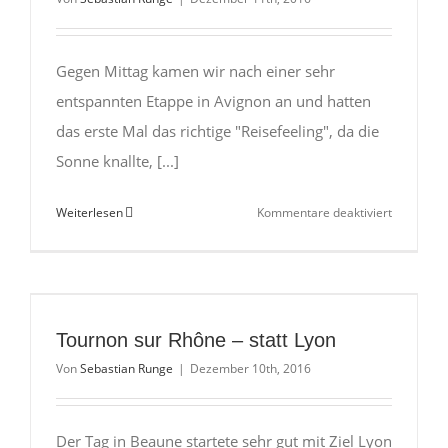
Gegen Mittag kamen wir nach einer sehr
entspannten Etappe in Avignon an und hatten
das erste Mal das richtige "Reisefeeling", da die
Sonne knallte, [...]
für
Weiterlesen
Kommentare deaktiviert
Sur
le
pont
d’Avignon
–
Tournon sur Rhône – statt Lyon
aber
Von
Sebastian Runge
|
Dezember 10th, 2016
nicht
für
10
Der Tag in Beaune startete sehr gut mit Ziel Lyon