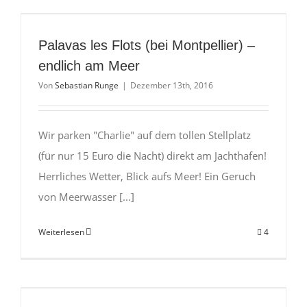
sorgt
für
Weihnach
Palavas les Flots (bei Montpellier) –
endlich am Meer
Von
Sebastian Runge
|
Dezember 13th, 2016
Wir parken "Charlie" auf dem tollen Stellplatz
(für nur 15 Euro die Nacht) direkt am Jachthafen!
Herrliches Wetter, Blick aufs Meer! Ein Geruch
von Meerwasser [...]
Weiterlesen
4