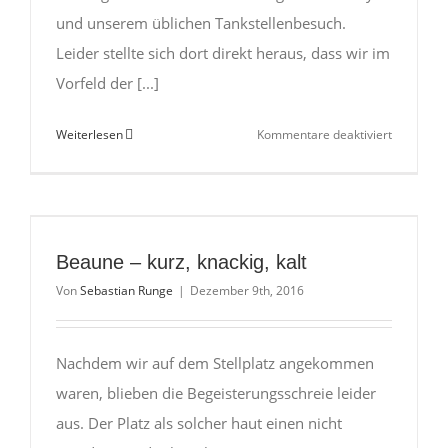
€
und unserem üblichen Tankstellenbesuch.
Leider stellte sich dort direkt heraus, dass wir im
Vorfeld der [...]
für
Weiterlesen
Kommentare deaktiviert
Tournon
sur
Rhône
–
statt
Beaune – kurz, knackig, kalt
Lyon
Von
Sebastian Runge
|
Dezember 9th, 2016
Nachdem wir auf dem Stellplatz angekommen
waren, blieben die Begeisterungsschreie leider
aus. Der Platz als solcher haut einen nicht