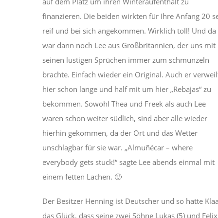
auf dem Platz um ihren Winteraufenthalt zu
finanzieren. Die beiden wirkten für Ihre Anfang 20 s
reif und bei sich angekommen. Wirklich toll! Und da
war dann noch Lee aus Großbritannien, der uns mit
seinen lustigen Sprüchen immer zum schmunzeln
brachte. Einfach wieder ein Original. Auch er verweil
hier schon lange und half mit um hier „Rebajas“ zu
bekommen. Sowohl Thea und Freek als auch Lee
waren schon weiter südlich, sind aber alle wieder
hierhin gekommen, da der Ort und das Wetter
unschlagbar für sie war. „Almuñécar – where
everybody gets stuck!“ sagte Lee abends einmal mit
einem fetten Lachen. 🙂
Der Besitzer Henning ist Deutscher und so hatte Kla
das Glück, dass seine zwei Söhne Lukas (5) und Felix 