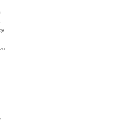
e
.
ige
 zu
e