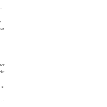
t.
n
mit
ter
die
mal
m
ier