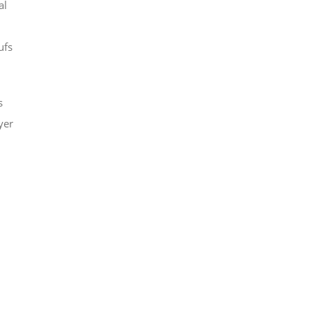
al
ufs
s
yer