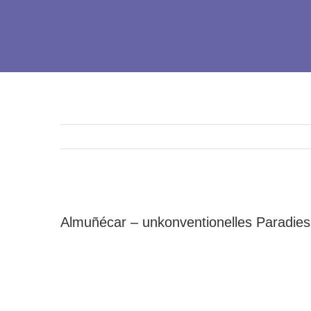
Zeige
grösseres
Almuñécar – unkonventionelles Paradies
Bild