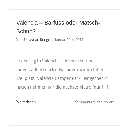
San
Fulgencio
–
Valencia – Barfuss oder Matsch-
Auf
Schuh?
der
Von
Sebastian Runge
|
Januar 26th, 2017
Durchreis
Erster Tag in Valencia - Einchecken und
Innenstadt erkunden Nachdem wir im tollen
Stellplatz "Valencia Camper Park" eingecheckt
hatten nahmen wir die nächste Metro (nur [...]
für
Weiterlesen
Kommentare deaktiviert
Valencia
–
Barfuss
oder