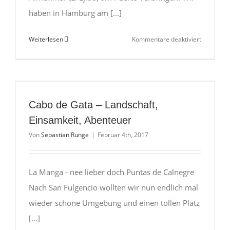
haben in Hamburg am [...]
für
Weiterlesen
Kommentare deaktiviert
Almerima
–
Stellplatz
direkt
am
Cabo de Gata – Landschaft,
Yachthafe
Einsamkeit, Abenteuer
Von
Sebastian Runge
|
Februar 4th, 2017
La Manga - nee lieber doch Puntas de Calnegre
Nach San Fulgencio wollten wir nun endlich mal
wieder schöne Umgebung und einen tollen Platz
[...]