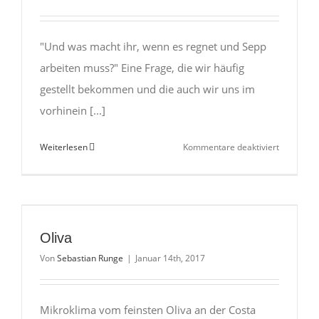
"Und was macht ihr, wenn es regnet und Sepp
arbeiten muss?" Eine Frage, die wir häufig
gestellt bekommen und die auch wir uns im
vorhinein [...]
für
Weiterlesen
Kommentare deaktiviert
Ein
Regentag
im
Wohnmobi
–
Oliva
mit
Von
Sebastian Runge
|
Januar 14th, 2017
Arbeit
und
zwei
Mikroklima vom feinsten Oliva an der Costa
Kindern