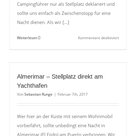
Campingführer nur als Stellplatz deklariert und
sollte uns einfach als Zwischenstopp für eine
Nacht dienen. Als wir [...]
für
Weiterlesen
Kommentare deaktiviert
Almuñéca
–
unkonvent
Paradies
Almerimar – Stellplatz direkt am
Yachthafen
Von
Sebastian Runge
|
Februar 7th, 2017
Wer hier an der Küste mit seinem Wohnmobil
vorbeifährt, sollte unbedingt eine Nacht in
Almerimar (El Ejido) am Puerto verbringen. Wir