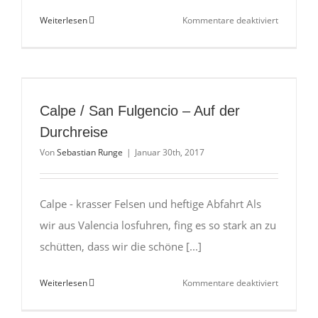
für
Weiterlesen
Kommentare deaktiviert
Cabo
de
Gata
–
Landschaf
Calpe / San Fulgencio – Auf der
Einsamkei
Durchreise
Abenteue
Von
Sebastian Runge
|
Januar 30th, 2017
Calpe - krasser Felsen und heftige Abfahrt Als
wir aus Valencia losfuhren, fing es so stark an zu
schütten, dass wir die schöne [...]
für
Weiterlesen
Kommentare deaktiviert
Calpe
/