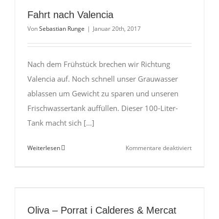
Matsch-
Fahrt nach Valencia
Schuh?
Von
Sebastian Runge
|
Januar 20th, 2017
Nach dem Frühstück brechen wir Richtung
Valencia auf. Noch schnell unser Grauwasser
ablassen um Gewicht zu sparen und unseren
Frischwassertank auffüllen. Dieser 100-Liter-
Tank macht sich [...]
für
Weiterlesen
Kommentare deaktiviert
Fahrt
nach
Valencia
Oliva – Porrat i Calderes & Mercat